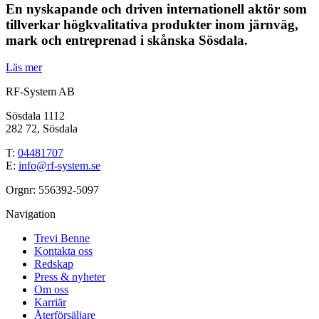
En nyskapande och driven internationell aktör som
tillverkar högkvalitativa produkter inom järnväg,
mark och entreprenad i skånska Sösdala.
Läs mer
RF-System AB
Sösdala 1112
282 72, Sösdala
T:
04481707
E:
info@rf-system.se
Orgnr: 556392-5097
Navigation
Trevi Benne
Kontakta oss
Redskap
Press & nyheter
Om oss
Karriär
Återförsäljare