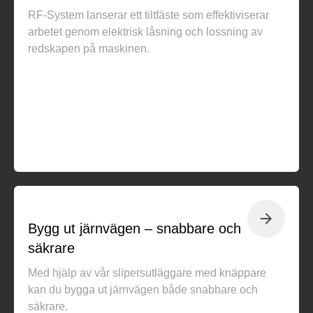
RF-System lanserar ett tiltfäste som effektiviserar
arbetet genom elektrisk låsning och lossning av
redskapen på maskinen.
Bygg ut järnvägen – snabbare och
säkrare
Med hjälp av vår slipersutläggare med knäppare
kan du bygga ut järnvägen både snabbare och
säkrare.