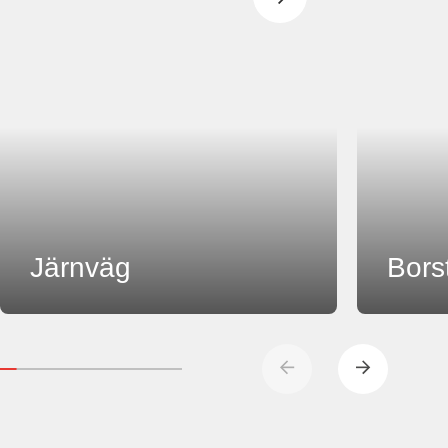
Järnväg
Bors