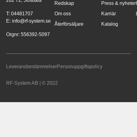
282 72, Sösdala
Redskap
Press & nyheter
T:
04481707
Om oss
Karriär
E:
info@rf-system.se
Återförsäljare
Katalog
Orgnr: 556392-5097
Leveransbestämmelser
Personuppgiftspolicy
RF-System AB | © 2022