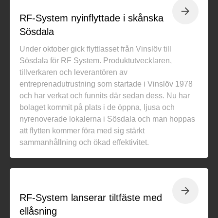
RF-System nyinflyttade i skånska
Sösdala
Under oktober gick flyttlasset från Vinslöv till
Sösdala för RF System. Produktutvecklaren,
tillverkaren och leverantören av
entreprenadutrustning som startade i Vinslöv 1978
och har verkat och funnits där sedan dess. Nu har
bolaget kommit på plats i de öppna, ljusa och
nyrenoverade lokalerna i Sösdala och man hoppas
att flytten kommer föra med sig stärkt
sammanhållning och ökad effektivitet.
RF-System lanserar tiltfäste med
ellåsning