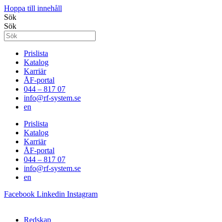
Hoppa till innehåll
Sök
Sök
Prislista
Katalog
Karriär
ÅF-portal
044 – 817 07
info@rf-system.se
en
Prislista
Katalog
Karriär
ÅF-portal
044 – 817 07
info@rf-system.se
en
Facebook
Linkedin
Instagram
Redskap