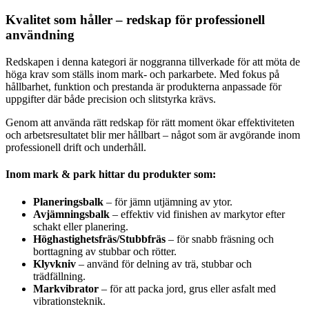
Kvalitet som håller – redskap för professionell
användning
Redskapen i denna kategori är noggranna tillverkade för att möta de
höga krav som ställs inom mark- och parkarbete. Med fokus på
hållbarhet, funktion och prestanda är produkterna anpassade för
uppgifter där både precision och slitstyrka krävs.
Genom att använda rätt redskap för rätt moment ökar effektiviteten
och arbetsresultatet blir mer hållbart – något som är avgörande inom
professionell drift och underhåll.
Inom mark & park hittar du produkter som:
Planeringsbalk
– för jämn utjämning av ytor.
Avjämningsbalk
– effektiv vid finishen av markytor efter
schakt eller planering.
Höghastighetsfräs/Stubbfräs
– för snabb fräsning och
borttagning av stubbar och rötter.
Klyvkniv
– använd för delning av trä, stubbar och
trädfällning.
Markvibrator
– för att packa jord, grus eller asfalt med
vibrationsteknik.