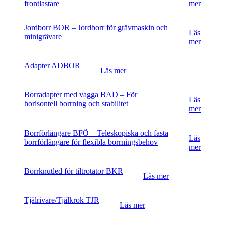
frontlastare
mer
Jordborr BOR – Jordborr för grävmaskin och
Läs
minigrävare
mer
Adapter ADBOR
Läs mer
Borradapter med vagga BAD – För
Läs
horisontell borrning och stabilitet
mer
Borrförlängare BFÖ – Teleskopiska och fasta
Läs
borrförlängare för flexibla borrningsbehov
mer
Borrknutled för tiltrotator BKR
Läs mer
Tjälrivare/Tjälkrok TJR
Läs mer