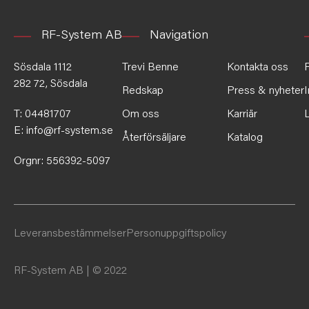
RF-System AB
Navigation
Sösdala 1112
Trevi Benne
Kontakta oss
282 72, Sösdala
Redskap
Press & nyheter
T:
04481707
Om oss
Karriär
E:
info@rf-system.se
Återförsäljare
Katalog
Orgnr: 556392-5097
Leveransbestämmelser
Personuppgiftspolicy
RF-System AB | © 2022