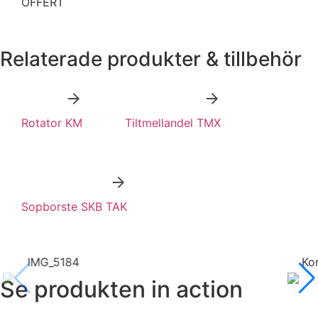
OFFERT
Relaterade produkter & tillbehör
Rotator KM
Tiltmellandel TMX
Sopborste SKB TAK
IMG_5184
Kom
Se produkten in action