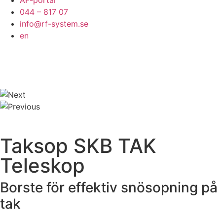
ÅF-portal
044 – 817 07
info@rf-system.se
en
Taksop SKB TAK
Teleskop
Borste för effektiv snösopning på
tak