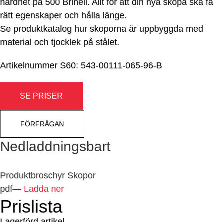
hårdhet på 500 Brinell. Allt för att din nya skopa ska få
rätt egenskaper och hålla länge.
Se produktkatalog hur skoporna är uppbyggda med
material och tjocklek på stålet.
Artikelnummer
S60: 543-00111-065-96-B
SE PRISER
FÖRFRÅGAN
Nedladdningsbart
Produktbroschyr Skopor
pdf
—
Ladda ner
Prislista
Lagerförd artikel