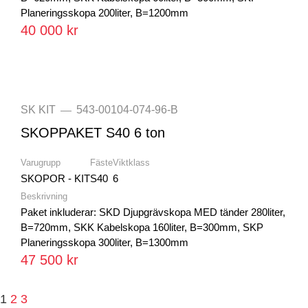
Planeringsskopa 200liter, B=1200mm
40 000 kr
SK KIT
543-00104-074-96-B
—
SKOPPAKET S40 6 ton
Varugrupp
Fäste
Viktklass
SKOPOR - KIT
S40
6
Beskrivning
Paket inkluderar: SKD Djupgrävskopa MED tänder 280liter,
B=720mm, SKK Kabelskopa 160liter, B=300mm, SKP
Planeringsskopa 300liter, B=1300mm
47 500 kr
1
2
3