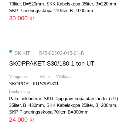
70liter, B=520mm, SKK Kabelskopa 35liter, B=220mm,
SKP Planeringsskopa 110liter, B=1000mm
30 000 kr
SK KIT
545-00102-045-01-B
—
SKOPPAKET S30/180 1 ton UT
Varugrupp
Fäste
Viktklass
SKOPOR - KIT
S30/180
1
Beskrivning
Paket inkluderar: SKD Djupgrävskopa utan tänder (UT)
35liter, B=430mm, SKK Kabelskopa 25liter, B=200mm,
SKP Planeringsskopa 70liter, B=800mm
24 000 kr