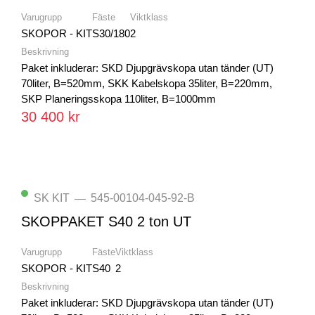
Varugrupp
Fäste
Viktklass
SKOPOR - KIT
S30/180
2
Beskrivning
Paket inkluderar: SKD Djupgrävskopa utan tänder (UT)
70liter, B=520mm, SKK Kabelskopa 35liter, B=220mm,
SKP Planeringsskopa 110liter, B=1000mm
30 400 kr
SK KIT
545-00104-045-92-B
—
SKOPPAKET S40 2 ton UT
Varugrupp
Fäste
Viktklass
SKOPOR - KIT
S40
2
Beskrivning
Paket inkluderar: SKD Djupgrävskopa utan tänder (UT)