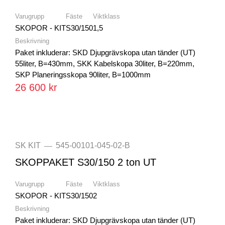
Varugrupp
Fäste
Viktklass
SKOPOR - KIT
S30/150
1,5
Beskrivning
Paket inkluderar: SKD Djupgrävskopa utan tänder (UT)
55liter, B=430mm, SKK Kabelskopa 30liter, B=220mm,
SKP Planeringsskopa 90liter, B=1000mm
26 600 kr
SK KIT
545-00101-045-02-B
—
SKOPPAKET S30/150 2 ton UT
Varugrupp
Fäste
Viktklass
SKOPOR - KIT
S30/150
2
Beskrivning
Paket inkluderar: SKD Djupgrävskopa utan tänder (UT)