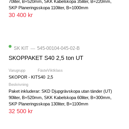
70liter, B=520mm, SKK Kabelskopa 35liter, B=220mm,
SKP Planeringsskopa 110liter, B=1000mm
30 400 kr
SK KIT
545-00104-045-02-B
—
SKOPPAKET S40 2,5 ton UT
Varugrupp
Fäste
Viktklass
SKOPOR - KIT
S40
2,5
Beskrivning
Paket inkluderar: SKD Djupgrävskopa utan tänder (UT)
90liter, B=520mm, SKK Kabelskopa 60liter, B=300mm,
SKP Planeringsskopa 130liter, B=1100mm
32 500 kr