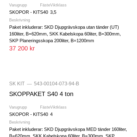
Varugrupp
Fäste
Viktklass
SKOPOR - KIT
S40
3,5
Beskrivning
Paket inkluderar: SKD Djupgrävskopa utan tänder (UT)
160liter, B=620mm, SKK Kabelskopa 60liter, B=300mm,
SKP Planeringsskopa 200liter, B=1200mm
37 200 kr
SK KIT
543-00104-073-94-B
—
SKOPPAKET S40 4 ton
Varugrupp
Fäste
Viktklass
SKOPOR - KIT
S40
4
Beskrivning
Paket inkluderar: SKD Djupgrävskopa MED tänder 160liter,
B=620mm, SKK Kabelskopa 60liter, B=300mm, SKP