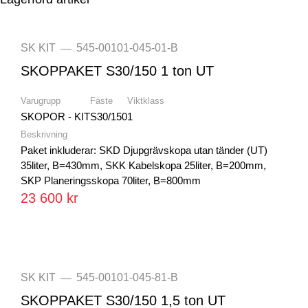
SK KIT
545-00101-045-01-B
—
SKOPPAKET S30/150 1 ton UT
Varugrupp
Fäste
Viktklass
SKOPOR - KIT
S30/150
1
Beskrivning
Paket inkluderar: SKD Djupgrävskopa utan tänder (UT)
35liter, B=430mm, SKK Kabelskopa 25liter, B=200mm,
SKP Planeringsskopa 70liter, B=800mm
23 600 kr
SK KIT
545-00101-045-81-B
—
SKOPPAKET S30/150 1,5 ton UT