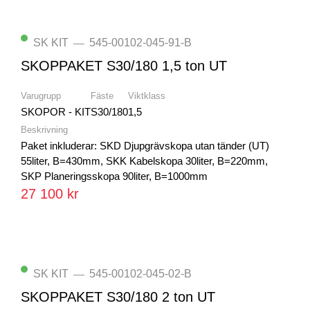
SK KIT
545-00102-045-91-B
—
SKOPPAKET S30/180 1,5 ton UT
Varugrupp
Fäste
Viktklass
SKOPOR - KIT
S30/180
1,5
Beskrivning
Paket inkluderar: SKD Djupgrävskopa utan tänder (UT)
55liter, B=430mm, SKK Kabelskopa 30liter, B=220mm,
SKP Planeringsskopa 90liter, B=1000mm
27 100 kr
SK KIT
545-00102-045-02-B
—
SKOPPAKET S30/180 2 ton UT