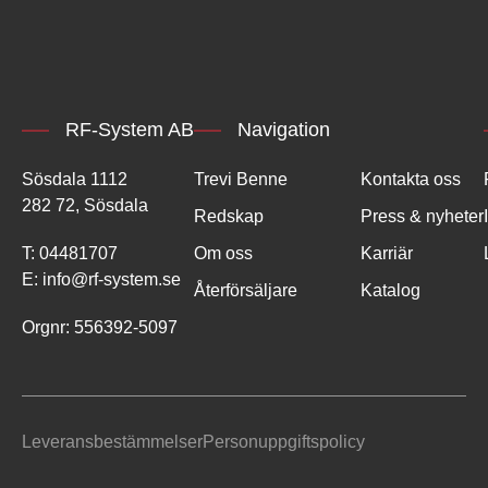
RF-System AB
Navigation
Sösdala 1112
Trevi Benne
Kontakta oss
282 72, Sösdala
Redskap
Press & nyheter
T:
04481707
Om oss
Karriär
E:
info@rf-system.se
Återförsäljare
Katalog
Orgnr: 556392-5097
Leveransbestämmelser
Personuppgiftspolicy