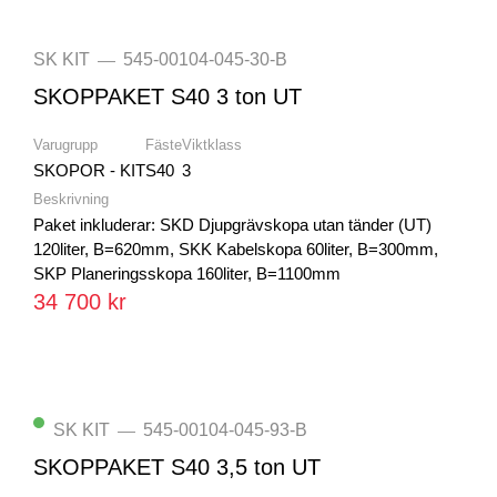
SK KIT
545-00104-045-30-B
—
SKOPPAKET S40 3 ton UT
Varugrupp
Fäste
Viktklass
SKOPOR - KIT
S40
3
Beskrivning
Paket inkluderar: SKD Djupgrävskopa utan tänder (UT)
120liter, B=620mm, SKK Kabelskopa 60liter, B=300mm,
SKP Planeringsskopa 160liter, B=1100mm
34 700 kr
SK KIT
545-00104-045-93-B
—
SKOPPAKET S40 3,5 ton UT