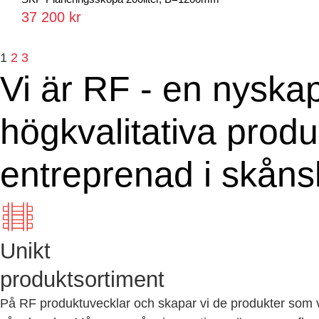
37 200 kr
1
2
3
Vi är RF - en nyskap
högkvalitativa prod
entreprenad i skåns
Unikt
produktsortiment
På RF produktuvecklar och skapar vi de produkter som vi s