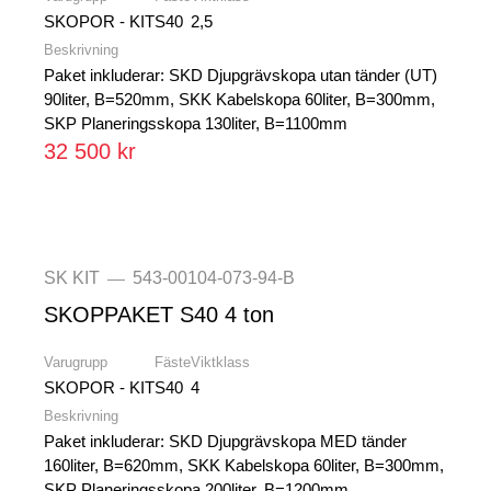
SKOPOR - KIT
S40
2,5
Beskrivning
Paket inkluderar: SKD Djupgrävskopa utan tänder (UT)
90liter, B=520mm, SKK Kabelskopa 60liter, B=300mm,
SKP Planeringsskopa 130liter, B=1100mm
32 500 kr
SK KIT
543-00104-073-94-B
—
SKOPPAKET S40 4 ton
Varugrupp
Fäste
Viktklass
SKOPOR - KIT
S40
4
Beskrivning
Paket inkluderar: SKD Djupgrävskopa MED tänder
160liter, B=620mm, SKK Kabelskopa 60liter, B=300mm,
SKP Planeringsskopa 200liter, B=1200mm