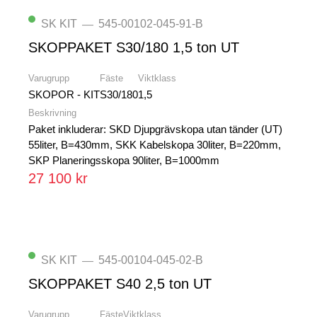
SK KIT
545-00102-045-91-B
—
SKOPPAKET S30/180 1,5 ton UT
Varugrupp
Fäste
Viktklass
SKOPOR - KIT
S30/180
1,5
Beskrivning
Paket inkluderar: SKD Djupgrävskopa utan tänder (UT)
55liter, B=430mm, SKK Kabelskopa 30liter, B=220mm,
SKP Planeringsskopa 90liter, B=1000mm
27 100 kr
SK KIT
545-00104-045-02-B
—
SKOPPAKET S40 2,5 ton UT
Varugrupp
Fäste
Viktklass