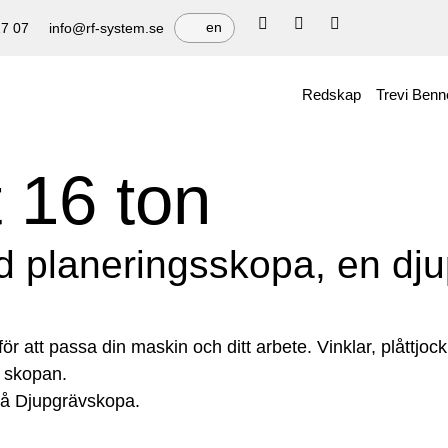
en
17 07
info@rf-system.se
Redskap
Trevi Benn
 16 ton
ald planeringsskopa, en d
r att passa din maskin och ditt arbete. Vinklar, plåttjockle
 skopan.
på Djupgrävskopa.