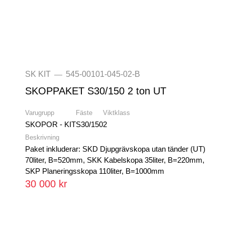
SK KIT
545-00101-045-02-B
—
SKOPPAKET S30/150 2 ton UT
Varugrupp
Fäste
Viktklass
SKOPOR - KIT
S30/150
2
Beskrivning
Paket inkluderar: SKD Djupgrävskopa utan tänder (UT)
70liter, B=520mm, SKK Kabelskopa 35liter, B=220mm,
SKP Planeringsskopa 110liter, B=1000mm
30 000 kr