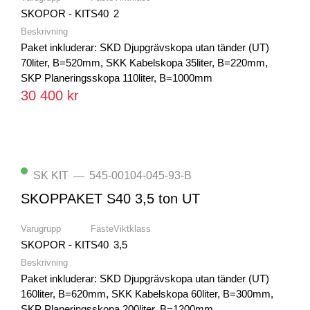
SKOPOR - KIT
S40
2
Beskrivning
Paket inkluderar: SKD Djupgrävskopa utan tänder (UT)
70liter, B=520mm, SKK Kabelskopa 35liter, B=220mm,
SKP Planeringsskopa 110liter, B=1000mm
30 400 kr
SK KIT
545-00104-045-93-B
—
SKOPPAKET S40 3,5 ton UT
Varugrupp
Fäste
Viktklass
SKOPOR - KIT
S40
3,5
Beskrivning
Paket inkluderar: SKD Djupgrävskopa utan tänder (UT)
160liter, B=620mm, SKK Kabelskopa 60liter, B=300mm,
SKP Planeringsskopa 200liter, B=1200mm