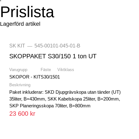
Prislista
Lagerförd artikel
SK KIT
545-00101-045-01-B
—
SKOPPAKET S30/150 1 ton UT
Varugrupp
Fäste
Viktklass
SKOPOR - KIT
S30/150
1
Beskrivning
Paket inkluderar: SKD Djupgrävskopa utan tänder (UT)
35liter, B=430mm, SKK Kabelskopa 25liter, B=200mm,
SKP Planeringsskopa 70liter, B=800mm
23 600 kr