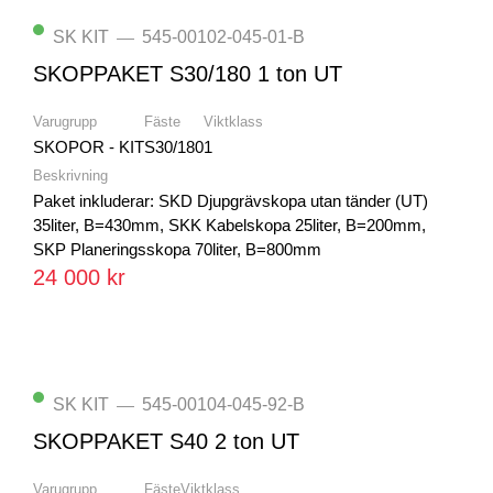
SK KIT
545-00102-045-01-B
—
SKOPPAKET S30/180 1 ton UT
Varugrupp
Fäste
Viktklass
SKOPOR - KIT
S30/180
1
Beskrivning
Paket inkluderar: SKD Djupgrävskopa utan tänder (UT)
35liter, B=430mm, SKK Kabelskopa 25liter, B=200mm,
SKP Planeringsskopa 70liter, B=800mm
24 000 kr
SK KIT
545-00104-045-92-B
—
SKOPPAKET S40 2 ton UT
Varugrupp
Fäste
Viktklass