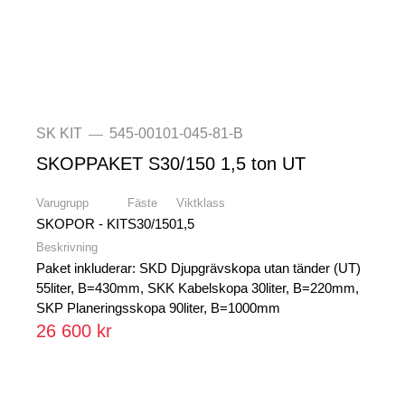
SK KIT
545-00101-045-81-B
—
SKOPPAKET S30/150 1,5 ton UT
Varugrupp
Fäste
Viktklass
SKOPOR - KIT
S30/150
1,5
Beskrivning
Paket inkluderar: SKD Djupgrävskopa utan tänder (UT)
55liter, B=430mm, SKK Kabelskopa 30liter, B=220mm,
SKP Planeringsskopa 90liter, B=1000mm
26 600 kr