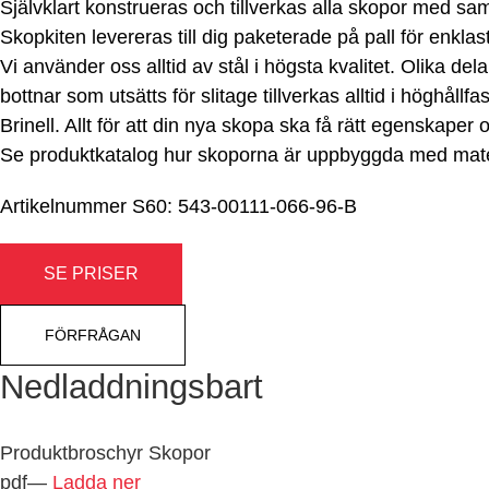
Självklart konstrueras och tillverkas alla skopor med sa
Skopkiten levereras till dig paketerade på pall för enkla
Vi använder oss alltid av stål i högsta kvalitet. Olika del
bottnar som utsätts för slitage tillverkas alltid i höghå
Brinell. Allt för att din nya skopa ska få rätt egenskaper 
Se produktkatalog hur skoporna är uppbyggda med materi
Artikelnummer
S60: 543-00111-066-96-B
SE PRISER
FÖRFRÅGAN
Nedladdningsbart
Produktbroschyr Skopor
pdf
—
Ladda ner