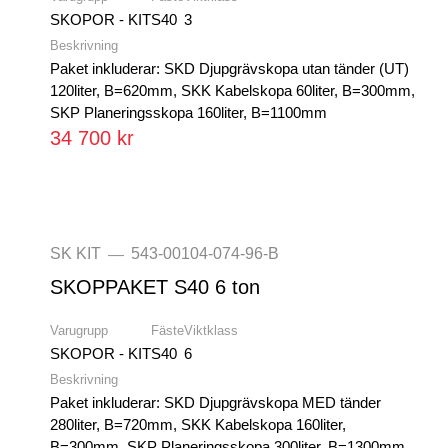
SKOPOR - KIT
S40
3
Beskrivning
Paket inkluderar: SKD Djupgrävskopa utan tänder (UT)
120liter, B=620mm, SKK Kabelskopa 60liter, B=300mm,
SKP Planeringsskopa 160liter, B=1100mm
34 700 kr
SK KIT
543-00104-074-96-B
—
SKOPPAKET S40 6 ton
Varugrupp
Fäste
Viktklass
SKOPOR - KIT
S40
6
Beskrivning
Paket inkluderar: SKD Djupgrävskopa MED tänder
280liter, B=720mm, SKK Kabelskopa 160liter,
B=300mm, SKP Planeringsskopa 300liter, B=1300mm