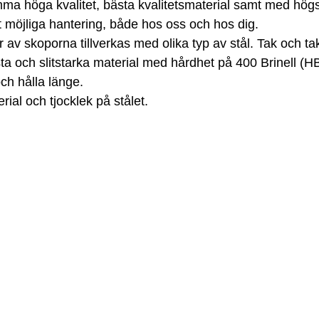
mma höga kvalitet, bästa kvalitetsmaterial samt med högs
st möjliga hantering, både hos oss och hos dig.
ar av skoporna tillverkas med olika typ av stål. Tak och ta
llfasta och slitstarka material med hårdhet på 400 Brinell
och hålla länge.
al och tjocklek på stålet.