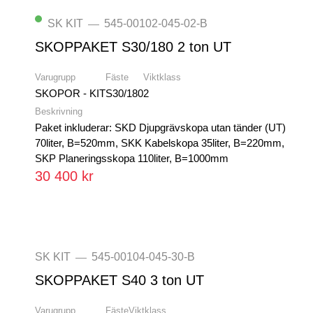
SK KIT
545-00102-045-02-B
—
SKOPPAKET S30/180 2 ton UT
Varugrupp
Fäste
Viktklass
SKOPOR - KIT
S30/180
2
Beskrivning
Paket inkluderar: SKD Djupgrävskopa utan tänder (UT)
70liter, B=520mm, SKK Kabelskopa 35liter, B=220mm,
SKP Planeringsskopa 110liter, B=1000mm
30 400 kr
SK KIT
545-00104-045-30-B
—
SKOPPAKET S40 3 ton UT
Varugrupp
Fäste
Viktklass