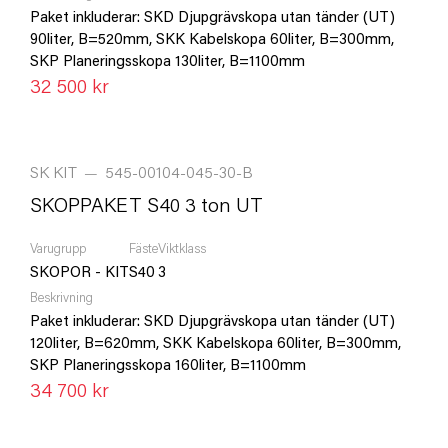
Paket inkluderar: SKD Djupgrävskopa utan tänder (UT)
90liter, B=520mm, SKK Kabelskopa 60liter, B=300mm,
SKP Planeringsskopa 130liter, B=1100mm
32 500 kr
SK KIT
—
545-00104-045-30-B
SKOPPAKET S40 3 ton UT
Varugrupp
Fäste
Viktklass
SKOPOR - KIT
S40
3
Beskrivning
Paket inkluderar: SKD Djupgrävskopa utan tänder (UT)
120liter, B=620mm, SKK Kabelskopa 60liter, B=300mm,
SKP Planeringsskopa 160liter, B=1100mm
34 700 kr