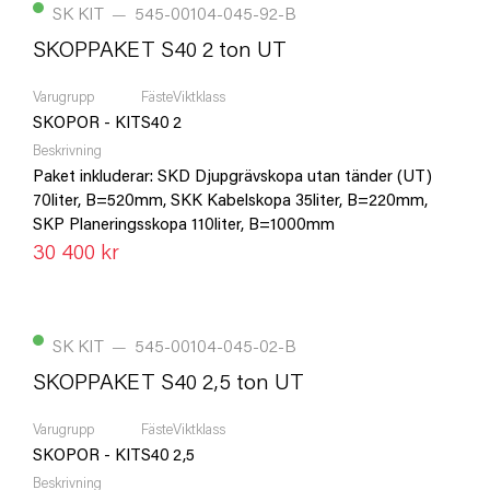
SK KIT
—
545-00104-045-92-B
SKOPPAKET S40 2 ton UT
Varugrupp
Fäste
Viktklass
SKOPOR - KIT
S40
2
Beskrivning
Paket inkluderar: SKD Djupgrävskopa utan tänder (UT)
70liter, B=520mm, SKK Kabelskopa 35liter, B=220mm,
SKP Planeringsskopa 110liter, B=1000mm
30 400 kr
SK KIT
—
545-00104-045-02-B
SKOPPAKET S40 2,5 ton UT
Varugrupp
Fäste
Viktklass
SKOPOR - KIT
S40
2,5
Beskrivning