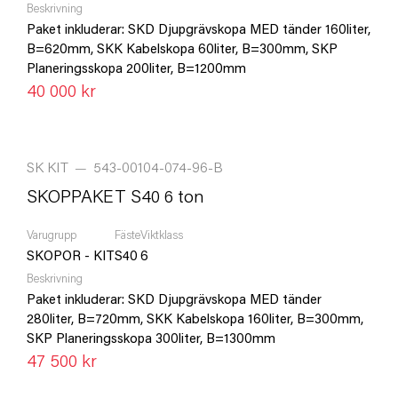
Beskrivning
Paket inkluderar: SKD Djupgrävskopa MED tänder 160liter,
B=620mm, SKK Kabelskopa 60liter, B=300mm, SKP
Planeringsskopa 200liter, B=1200mm
40 000 kr
SK KIT
—
543-00104-074-96-B
SKOPPAKET S40 6 ton
Varugrupp
Fäste
Viktklass
SKOPOR - KIT
S40
6
Beskrivning
Paket inkluderar: SKD Djupgrävskopa MED tänder
280liter, B=720mm, SKK Kabelskopa 160liter, B=300mm,
SKP Planeringsskopa 300liter, B=1300mm
47 500 kr