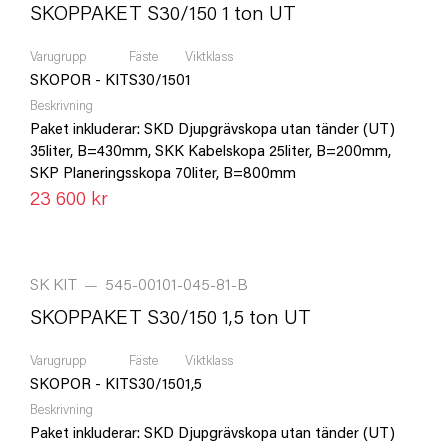
SKOPPAKET S30/150 1 ton UT
Varugrupp
Fäste
Viktklass
SKOPOR - KIT
S30/150
1
Beskrivning
Paket inkluderar: SKD Djupgrävskopa utan tänder (UT)
35liter, B=430mm, SKK Kabelskopa 25liter, B=200mm,
SKP Planeringsskopa 70liter, B=800mm
23 600 kr
SK KIT
—
545-00101-045-81-B
SKOPPAKET S30/150 1,5 ton UT
Varugrupp
Fäste
Viktklass
SKOPOR - KIT
S30/150
1,5
Beskrivning
Paket inkluderar: SKD Djupgrävskopa utan tänder (UT)