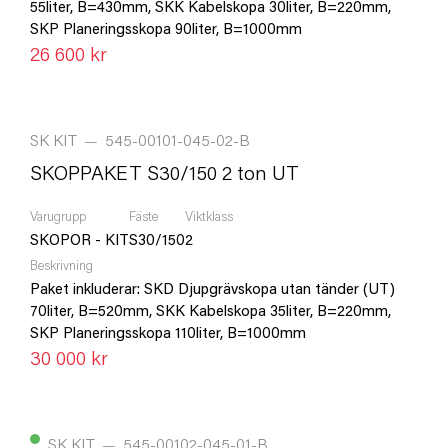
55liter, B=430mm, SKK Kabelskopa 30liter, B=220mm,
SKP Planeringsskopa 90liter, B=1000mm
26 600 kr
SK KIT
—
545-00101-045-02-B
SKOPPAKET S30/150 2 ton UT
Varugrupp
Fäste
Viktklass
SKOPOR - KIT
S30/150
2
Beskrivning
Paket inkluderar: SKD Djupgrävskopa utan tänder (UT)
70liter, B=520mm, SKK Kabelskopa 35liter, B=220mm,
SKP Planeringsskopa 110liter, B=1000mm
30 000 kr
SK KIT
—
545-00102-045-01-B