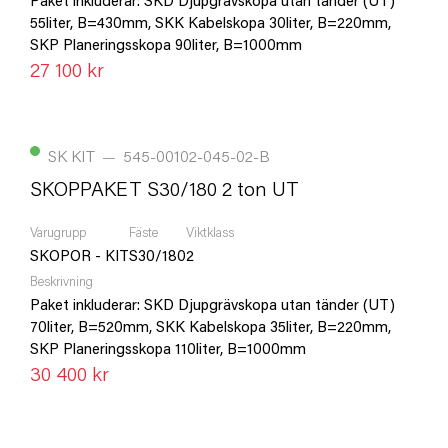
Paket inkluderar: SKD Djupgrävskopa utan tänder (UT)
55liter, B=430mm, SKK Kabelskopa 30liter, B=220mm,
SKP Planeringsskopa 90liter, B=1000mm
27 100 kr
SK KIT
—
545-00102-045-02-B
SKOPPAKET S30/180 2 ton UT
Varugrupp
Fäste
Viktklass
SKOPOR - KIT
S30/180
2
Beskrivning
Paket inkluderar: SKD Djupgrävskopa utan tänder (UT)
70liter, B=520mm, SKK Kabelskopa 35liter, B=220mm,
SKP Planeringsskopa 110liter, B=1000mm
30 400 kr