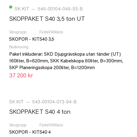
SK KIT
—
545-00104-045-93-B
SKOPPAKET S40 3,5 ton UT
Varugrupp
Fäste
Viktklass
SKOPOR - KIT
S40
3,5
Beskrivning
Paket inkluderar: SKD Djupgrävskopa utan tänder (UT)
160liter, B=620mm, SKK Kabelskopa 60liter, B=300mm,
SKP Planeringsskopa 200liter, B=1200mm
37 200 kr
SK KIT
—
543-00104-073-94-B
SKOPPAKET S40 4 ton
Varugrupp
Fäste
Viktklass
SKOPOR - KIT
S40
4