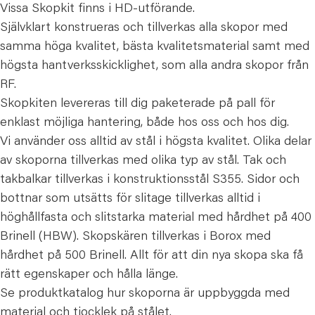
Vissa Skopkit finns i HD-utförande.
Självklart konstrueras och tillverkas alla skopor med
samma höga kvalitet, bästa kvalitetsmaterial samt med
högsta hantverksskicklighet, som alla andra skopor från
RF.
Skopkiten levereras till dig paketerade på pall för
enklast möjliga hantering, både hos oss och hos dig.
Vi använder oss alltid av stål i högsta kvalitet. Olika delar
av skoporna tillverkas med olika typ av stål. Tak och
takbalkar tillverkas i konstruktionsstål S355. Sidor och
bottnar som utsätts för slitage tillverkas alltid i
höghållfasta och slitstarka material med hårdhet på 400
Brinell (HBW). Skopskären tillverkas i Borox med
hårdhet på 500 Brinell. Allt för att din nya skopa ska få
rätt egenskaper och hålla länge.
Se produktkatalog hur skoporna är uppbyggda med
material och tjocklek på stålet.