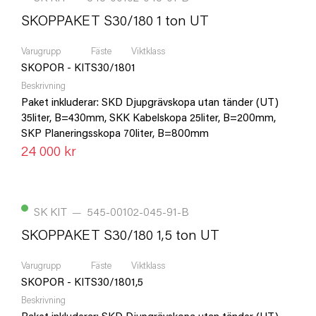
SKOPPAKET S30/180 1 ton UT
Varugrupp
Fäste
Viktklass
SKOPOR - KIT
S30/180
1
Beskrivning
Paket inkluderar: SKD Djupgrävskopa utan tänder (UT)
35liter, B=430mm, SKK Kabelskopa 25liter, B=200mm,
SKP Planeringsskopa 70liter, B=800mm
24 000 kr
SK KIT
—
545-00102-045-91-B
SKOPPAKET S30/180 1,5 ton UT
Varugrupp
Fäste
Viktklass
SKOPOR - KIT
S30/180
1,5
Beskrivning