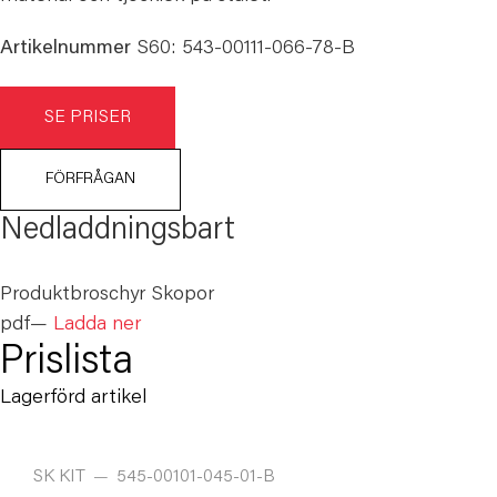
Artikelnummer
S60: 543-00111-066-78-B
SE PRISER
FÖRFRÅGAN
Nedladdningsbart
Produktbroschyr Skopor
pdf
—
Ladda ner
Prislista
Lagerförd artikel
SK KIT
—
545-00101-045-01-B