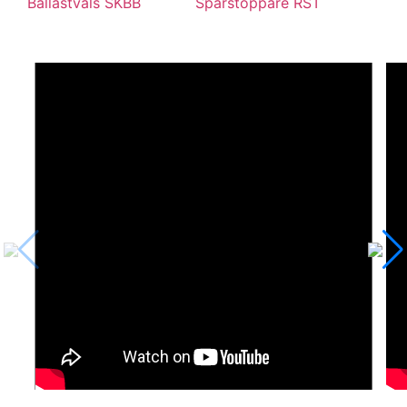
Ballastvals SKBB
Spårstoppare RST